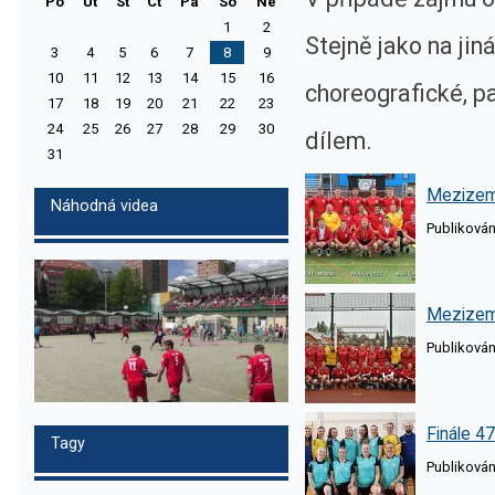
Po
Ut
St
Ct
Pa
So
Ne
1
2
Stejně jako na jiná
3
4
5
6
7
8
9
10
11
12
13
14
15
16
choreografické, pa
17
18
19
20
21
22
23
24
25
26
27
28
29
30
dílem.
31
Mezizems
Náhodná videa
Publikováno
Mezizems
Publikováno
Finále 4
Tagy
Publikováno