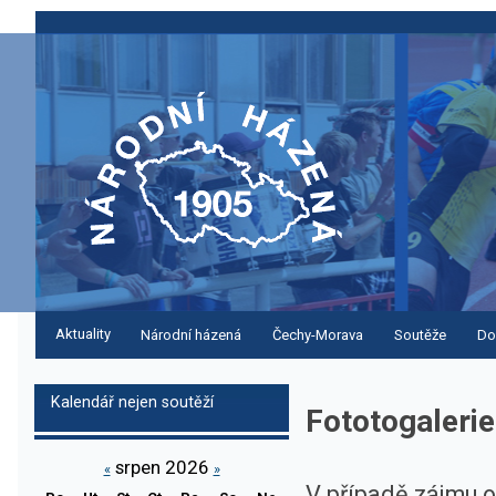
Aktuality
Národní házená
Čechy-Morava
Soutěže
Do
Kalendář nejen soutěží
Fototogalerie
srpen 2026
«
»
V případě zájmu o 