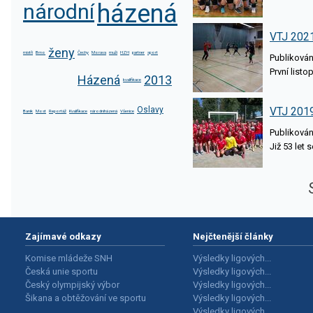
národní
házená
VTJ 2021
ženy
mistři
Brno
Čechy
Morava
muži
HZH
partner
sport
Publikováno
První list
Házená
2013
kvalifikace
Oslavy
VTJ 2019
Baník
Most
Reportáž
Kvalifikace
národníházená
Všenice
Publikováno
Již 53 let 
Zajímavé odkazy
Nejčtenější články
Komise mládeže SNH
Výsledky ligových...
Česká unie sportu
Výsledky ligových...
Český olympijský výbor
Výsledky ligových...
Šikana a obtěžování ve sportu
Výsledky ligových...
Výsledky ligových...