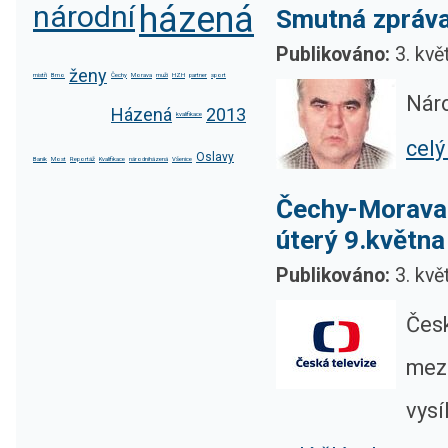
národní
házená
Smutná zpráva
Publikováno:
3. kvě
ženy
mistři
Brno
Čechy
Morava
muži
HZH
partner
sport
Náro
Házená
2013
kvalifikace
celý
Oslavy
Baník
Most
Reportáž
Kvalifikace
národníházená
Všenice
Čechy-Morava 
úterý 9.května
Publikováno:
3. kvě
Česk
mezi
vysí