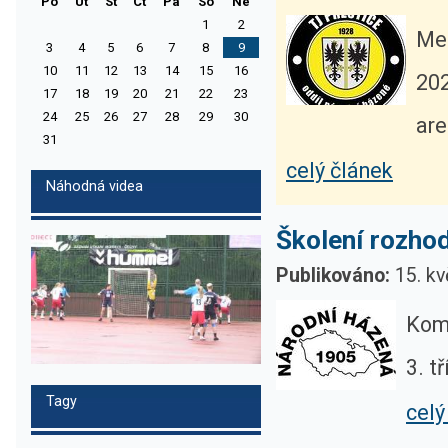
Po
Ut
St
Ct
Pa
So
Ne
1
2
Mez
3
4
5
6
7
8
9
10
11
12
13
14
15
16
202
17
18
19
20
21
22
23
24
25
26
27
28
29
30
are
31
celý článek
Náhodná videa
Školení rozhod
Publikováno:
15. kv
Komi
3. t
Tagy
celý