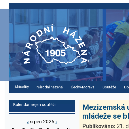
Aktuality
Národní házená
Čechy-Morava
Soutěže
Do
Kalendář nejen soutěží
Mezizemská u
mládeže se blí
srpen 2026
«
»
Publikováno:
21. d