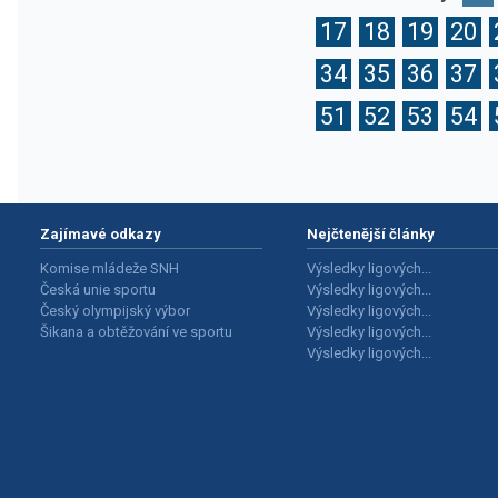
17
18
19
20
34
35
36
37
51
52
53
54
Zajímavé odkazy
Nejčtenější články
Komise mládeže SNH
Výsledky ligových...
Česká unie sportu
Výsledky ligových...
Český olympijský výbor
Výsledky ligových...
Šikana a obtěžování ve sportu
Výsledky ligových...
Výsledky ligových...