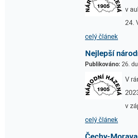
v au
24. 
celý článek
Nejlepší náro
Publikováno:
26. du
V r
2023
v zá
celý článek
Čechy-Morava 2