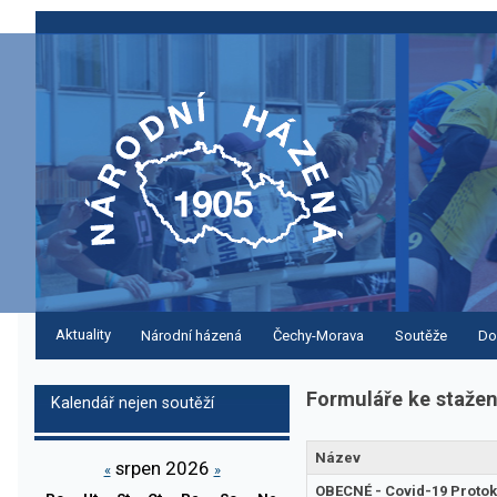
Aktuality
Národní házená
Čechy-Morava
Soutěže
Do
Formuláře ke stažen
Kalendář nejen soutěží
Název
srpen 2026
«
»
OBECNÉ - Covid-19 Protok