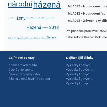
národní
házená
MLÁDEŽ - Hodnocení pořa
MLÁDEŽ - Hodnocení ředi
ženy
mistři
Brno
Čechy
Morava
muži
HZH
partner
sport
MLÁDEŽ - Závodnický slib
Házená
2013
kvalifikace
Pro případné prohlížení (otev
nebo Adobe Reader. Dokument 
Oslavy
Baník
Most
Reportáž
Kvalifikace
národníházená
Všenice
Zajímavé odkazy
Nejčtenější články
Komise mládeže SNH
Výsledky ligových...
Česká unie sportu
Výsledky ligových...
Český olympijský výbor
Výsledky ligových...
Šikana a obtěžování ve sportu
Výsledky ligových...
Výsledky ligových...