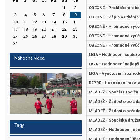
Po
Ut
St
Ct
Pa
So
Ne
1
2
OBECNÉ - Prohlášení o be
3
4
5
6
7
8
9
OBECNÉ - Zápis o utkání 20
10
11
12
13
14
15
16
OBECNÉ - Hromadné vyúčto
17
18
19
20
21
22
23
OBECNÉ - Hromadné vyúčto
24
25
26
27
28
29
30
31
OBECNÉ - Hromadné vyúčt
LIGA - Hodnocení soutěže
Náhodná videa
LIGA - Hodnocení nejlepší
LIGA - Vyúčtování rozhod
REPRE - Hodnocení meziz
MLÁDEŽ - Souhlas rodičů
MLÁDEŽ - Žádost o pořada
MLÁDEŽ - Žádost o pořada
MLÁDEŽ - Soupiska družs
Tagy
MLÁDEŽ - Hodnocení jedn
MLÁDEŽ - Hodnocení účas