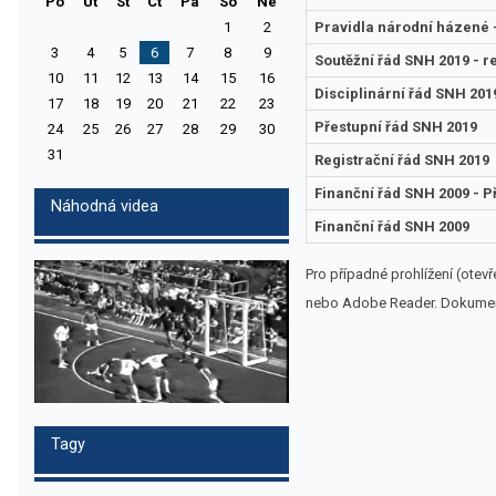
Po
Ut
St
Ct
Pa
So
Ne
1
2
Pravidla národní házené 
3
4
5
6
7
8
9
Soutěžní řád SNH 2019 - r
10
11
12
13
14
15
16
Disciplinární řád SNH 2019
17
18
19
20
21
22
23
Přestupní řád SNH 2019
24
25
26
27
28
29
30
31
Registrační řád SNH 2019
Finanční řád SNH 2009 - Př
Náhodná videa
Finanční řád SNH 2009
Pro případné prohlížení (otev
nebo Adobe Reader. Dokument 
Tagy