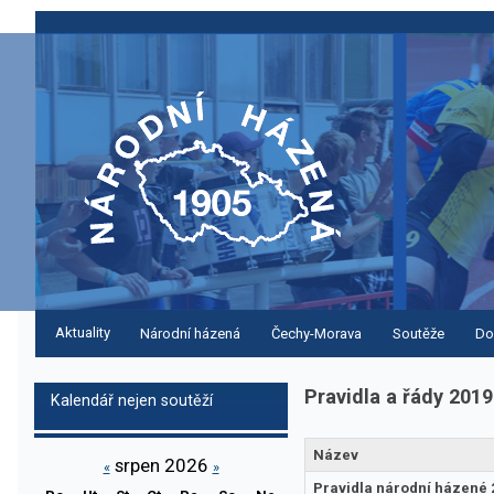
Aktuality
Národní házená
Čechy-Morava
Soutěže
Do
Pravidla a řády 2019
Kalendář nejen soutěží
Název
srpen 2026
«
»
Pravidla národní házené 