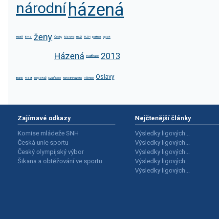
národní
házená
ženy
mistři
Brno
Čechy
Morava
muži
HZH
partner
sport
Házená
2013
kvalifikace
Oslavy
Baník
Most
Reportáž
Kvalifikace
národníházená
Všenice
Zajímavé odkazy
Nejčtenější články
Komise mládeže SNH
Výsledky ligových...
Česká unie sportu
Výsledky ligových...
Český olympijský výbor
Výsledky ligových...
Šikana a obtěžování ve sportu
Výsledky ligových...
Výsledky ligových...