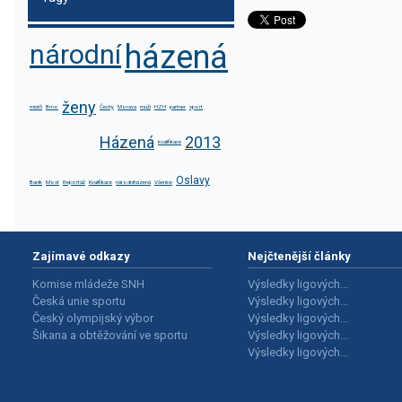
národní
házená
ženy
mistři
Brno
Čechy
Morava
muži
HZH
partner
sport
Házená
2013
kvalifikace
Oslavy
Baník
Most
Reportáž
Kvalifikace
národníházená
Všenice
Zajímavé odkazy
Nejčtenější články
Komise mládeže SNH
Výsledky ligových...
Česká unie sportu
Výsledky ligových...
Český olympijský výbor
Výsledky ligových...
Šikana a obtěžování ve sportu
Výsledky ligových...
Výsledky ligových...