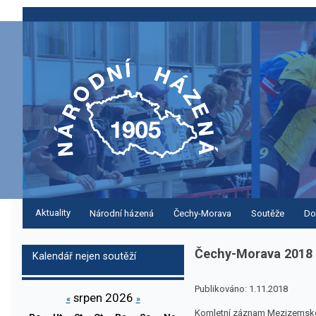
Aktuality
Národní házená
Čechy-Morava
Soutěže
Do
Čechy-Morava 2018 
Kalendář nejen soutěží
Publikováno: 1.11.2018
srpen 2026
«
»
Komletní záznam Mezizemského