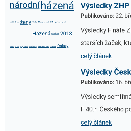
národní
házená
Výsledky ZHP 
Publikováno:
22. bř
ženy
mistři
Brno
Čechy
Morava
muži
HZH
partner
sport
Výsledky Finále Z
Házená
2013
kvalifikace
starších žaček, kt
Oslavy
Baník
Most
Reportáž
Kvalifikace
národníházená
Všenice
celý článek
Výsledky Česk
Publikováno:
16. bř
Výsledky semifiná
F 40.r. Českého p
celý článek