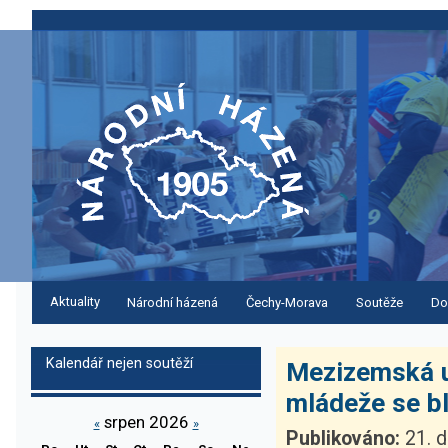
Aktuality
Národní házená
Čechy-Morava
Soutěže
Do
Kalendář nejen soutěží
Mezizemská u
mládeže se blí
srpen 2026
«
»
Publikováno:
21. d