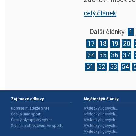
celý článek
Další články:
1
17
18
19
20
34
35
36
37
51
52
53
54
Zajímavé odkazy
Nejčtenější články
Komise mládeže SNH
Výsledky ligových...
Česká unie sportu
Výsledky ligových...
Český olympijský výbor
Výsledky ligových...
Šikana a obtěžování ve sportu
Výsledky ligových...
Výsledky ligových...