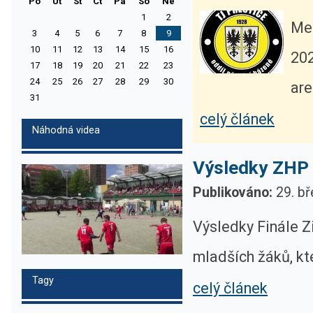
Po
Ut
St
Ct
Pa
So
Ne
1
2
Mez
3
4
5
6
7
8
9
10
11
12
13
14
15
16
202
17
18
19
20
21
22
23
24
25
26
27
28
29
30
are
31
celý článek
Náhodná videa
Výsledky ZHP 
Publikováno:
29. bř
Výsledky Finále Z
mladších žáků, kte
Tagy
celý článek