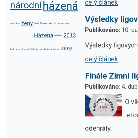
celý článek
národní
házená
Výsledky ligov
ženy
mistři
Brno
Čechy
Morava
muži
HZH
partner
sport
Publikováno:
10. du
Házená
2013
kvalifikace
Výsledky ligových 
Oslavy
Baník
Most
Reportáž
Kvalifikace
národníházená
Všenice
celý článek
Finále Zimní l
Publikováno:
4. dub
O ví
leto
odehrály...