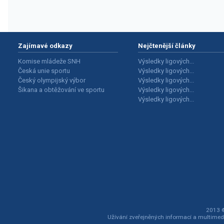
Zajímavé odkazy
Nejčtenější články
Komise mládeže SNH
Výsledky ligových...
Česká unie sportu
Výsledky ligových...
Český olympijský výbor
Výsledky ligových...
Šikana a obtěžování ve sportu
Výsledky ligových...
Výsledky ligových...
2013 ©
Užívání zveřejněných informací a multimed