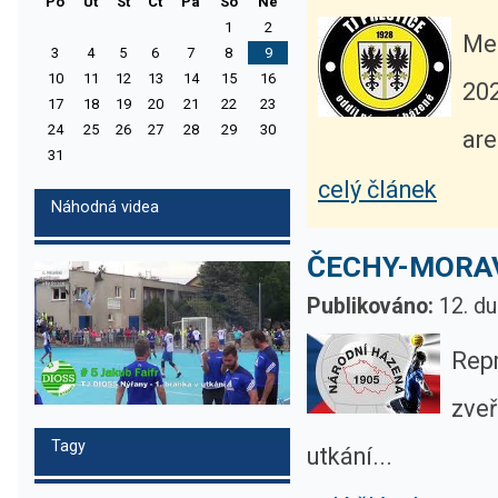
Po
Ut
St
Ct
Pa
So
Ne
1
2
Mez
3
4
5
6
7
8
9
10
11
12
13
14
15
16
202
17
18
19
20
21
22
23
24
25
26
27
28
29
30
are
31
celý článek
Náhodná videa
ČECHY-MORAVA
Publikováno:
12. du
Repr
zveř
Tagy
utkání...