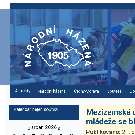
Aktuality
Národní házená
Čechy-Morava
Soutěže
Do
Kalendář nejen soutěží
Mezizemská u
mládeže se blí
srpen 2026
«
»
Publikováno:
21. d