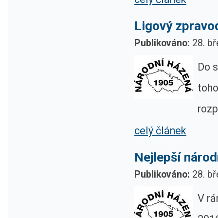
Ligový zpravod
Publikováno:
28. bř
Do s
toho
rozp
celý článek
Nejlepší náro
Publikováno:
28. bř
V r