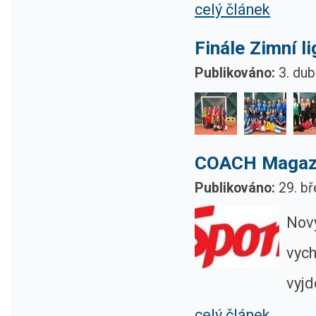
celý článek
Finále Zimní l
Publikováno:
3. du
COACH Magaz
Publikováno:
29. bř
Nový
vych
vyjd
celý článek