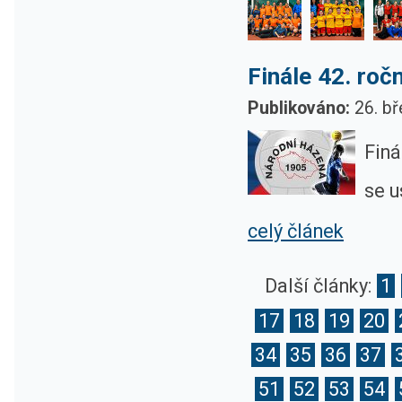
Finále 42. ro
Publikováno:
26. bř
Finá
se u
celý článek
Další články:
1
17
18
19
20
34
35
36
37
51
52
53
54