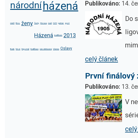
národní
házená
Publikováno:
14. če
Do s
ženy
mistři
Brno
Čechy
Morava
muži
HZH
partner
sport
ligo
Házená
2013
kvalifikace
mimo
Oslavy
Baník
Most
Reportáž
Kvalifikace
národníházená
Všenice
celý článek
První finálový
Publikováno:
13. če
V ne
séri
celý