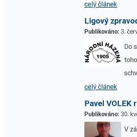
celý článek
Ligový zpravod
Publikováno:
3. čer
Do s
toho
schv
celý článek
Pavel VOLEK ro
Publikováno:
30. kv
V zá