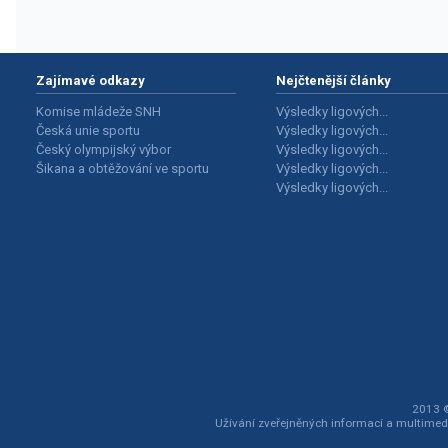
Zajímavé odkazy
Nejčtenější články
Komise mládeže SNH
Výsledky ligových...
Česká unie sportu
Výsledky ligových...
Český olympijský výbor
Výsledky ligových...
Šikana a obtěžování ve sportu
Výsledky ligových...
Výsledky ligových...
2013 ©
Užívání zveřejněných informací a multimed