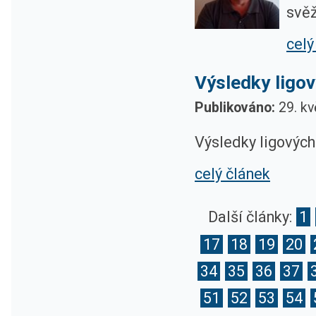
svěž
celý
Výsledky ligov
Publikováno:
29. kv
Výsledky ligových
celý článek
Další články:
1
17
18
19
20
34
35
36
37
51
52
53
54