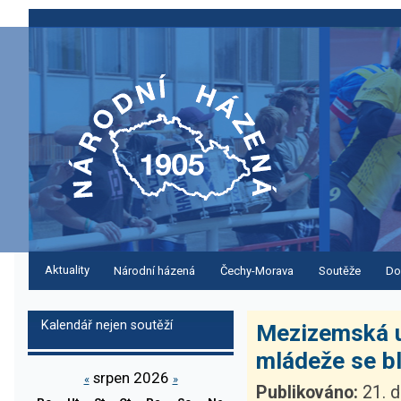
Aktuality
Národní házená
Čechy-Morava
Soutěže
Do
Kalendář nejen soutěží
Mezizemská u
mládeže se blí
srpen 2026
«
»
Publikováno:
21. d