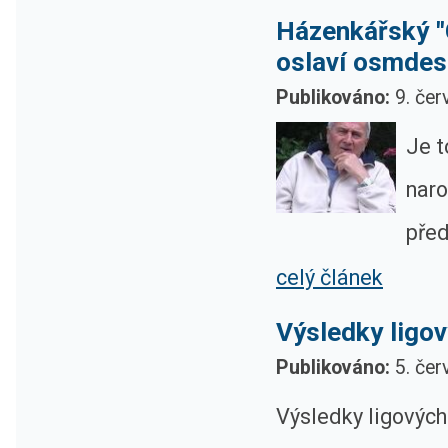
Házenkářský "
oslaví osmdes
Publikováno:
9. čer
Je t
naro
před
celý článek
Výsledky ligov
Publikováno:
5. čer
Výsledky ligových 