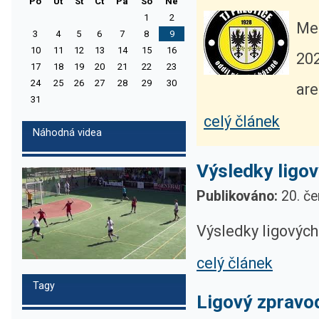
Po
Ut
St
Ct
Pa
So
Ne
1
2
Mez
3
4
5
6
7
8
9
10
11
12
13
14
15
16
202
17
18
19
20
21
22
23
24
25
26
27
28
29
30
are
31
celý článek
Náhodná videa
Výsledky ligov
Publikováno:
20. če
Výsledky ligových
celý článek
Tagy
Ligový zpravod