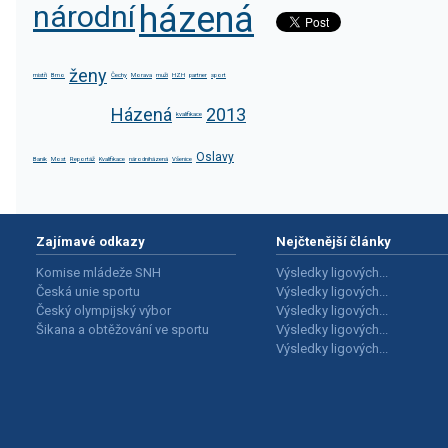
národní
házená
ženy
mistři
Brno
Čechy
Morava
muži
HZH
partner
sport
Házená
2013
kvalifikace
Oslavy
Baník
Most
Reportáž
Kvalifikace
národníházená
Všenice
Zajímavé odkazy
Nejčtenější články
Komise mládeže SNH
Výsledky ligových...
Česká unie sportu
Výsledky ligových...
Český olympijský výbor
Výsledky ligových...
Šikana a obtěžování ve sportu
Výsledky ligových...
Výsledky ligových...