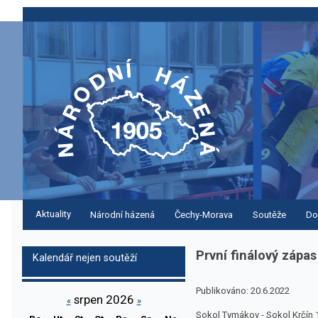
Aktuality
Národní házená
Čechy-Morava
Soutěže
Do
První finálový zápas
Kalendář nejen soutěží
Publikováno: 20.6.2022
srpen 2026
«
»
Sokol Tymákov - Sokol Krčín 19