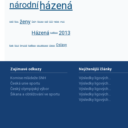
národní
házená
ženy
mistři
Brno
Čechy
Morava
muži
HZH
partner
sport
Házená
2013
kvalifikace
Oslavy
Baník
Most
Reportáž
Kvalifikace
národníházená
Všenice
Zajímavé odkazy
Nejčtenější články
Komise mládeže SNH
Výsledky ligových...
Česká unie sportu
Výsledky ligových...
Český olympijský výbor
Výsledky ligových...
Šikana a obtěžování ve sportu
Výsledky ligových...
Výsledky ligových...