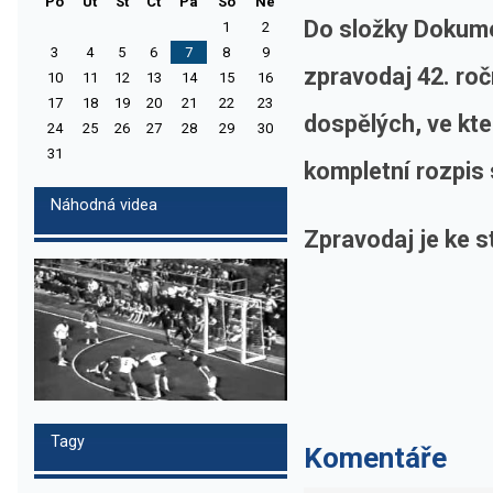
Po
Ut
St
Ct
Pa
So
Ne
Do složky Dokume
1
2
3
4
5
6
7
8
9
zpravodaj 42. ro
10
11
12
13
14
15
16
17
18
19
20
21
22
23
dospělých, ve kt
24
25
26
27
28
29
30
31
kompletní rozpis
Náhodná videa
Zpravodaj je ke 
Tagy
Komentáře