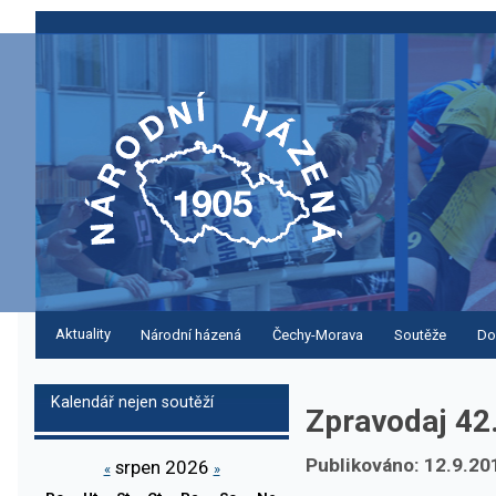
Aktuality
Národní házená
Čechy-Morava
Soutěže
Do
Kalendář nejen soutěží
Zpravodaj 42
Publikováno: 12.9.20
srpen 2026
«
»