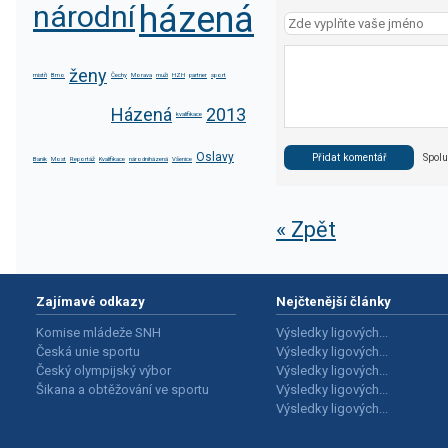
národní
házená
ženy
mistři
Brno
Čechy
Morava
muži
HZH
partner
sport
Házená
2013
kvalifikace
Oslavy
Spolu 
Baník
Most
Reportáž
Kvalifikace
národníházená
Všenice
« Zpět
Zajímavé odkazy
Nejčtenější články
Komise mládeže SNH
Výsledky ligových...
Česká unie sportu
Výsledky ligových...
Český olympijský výbor
Výsledky ligových...
Šikana a obtěžování ve sportu
Výsledky ligových...
Výsledky ligových...